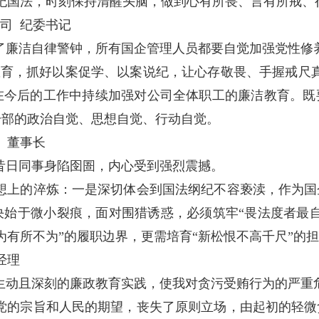
纪国法，时刻保持清醒头脑，做到心有所畏、言有所戒、
司 纪委书记
了廉洁自律警钟，所有国企管理人员都要自觉加强党性修
育，抓好以案促学、以案说纪，让心存敬畏、手握戒尺真
在今后的工作中持续加强对公司全体职工的廉洁教育。既
干部的政治自觉、思想自觉、行动自觉。
 董事长
昔日同事身陷囹圄，内心受到强烈震撼。
想上的淬炼：一是深切体会到国法纲纪不容亵渎，作为国
决始于微小裂痕，面对围猎诱惑，必须筑牢“畏法度者最
为有所不为”的履职边界，更需培育“新松恨不高千尺”的
经理
生动且深刻的廉政教育实践，使我对贪污受贿行为的严重
党的宗旨和人民的期望，丧失了原则立场，由起初的轻微