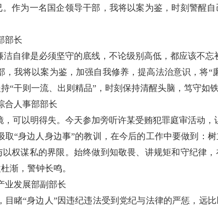
已。作为一名国企领导干部，我将以案为鉴，时刻警醒自
。
部部长
廉洁自律是必须坚守的底线，不论级别高低，都应该不忘
，我将以案为鉴，加强自我修养，提高法治意识，将“廉
持“干则一流、出则精品”，时刻保持清醒头脑，笃守如铁
综合人事部部长
镜，可以明得失。今天参加旁听许某受贿犯罪庭审活动，
取“身边人身边事”的教训，在今后的工作中要做到：树
与以权谋私的界限。始终做到知敬畏、讲规矩和守纪律，
微杜渐，警钟长鸣。
产业发展部副部长
目睹“身边人”因违纪违法受到党纪与法律的严惩，远比