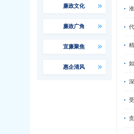
廉政文化
准
廉政广角
宜廉聚焦
如
惠企清风
深